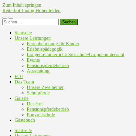
Zum Inhalt springen
Reiterhof Lindig Hohenfelden
Mobile-
Suchfeld
Suchen
Menü
ein-/ausblenden
nach:
ein-/ausblenden
Startseite
Unsere Leistungen
Ferienbetreuung für Kinder
Erlebnispädagogik
Longenreitunterricht/ Sitzschule/Gruppenunterricht
Events
Pensionspferdebetrieb
Ausstattung
FÖJ
Das Team
Unsere Zweibeiner
Schulpferde
Galerie
Der Hof
Pensionspferdebetrieb
Ponyreitschule
Gästebuch
Startseite
Unsere Leistungen