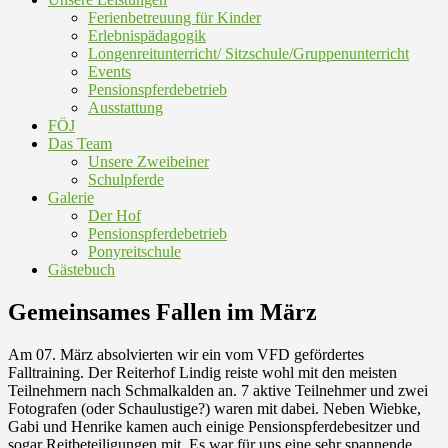
Ferienbetreuung für Kinder
Erlebnispädagogik
Longenreitunterricht/ Sitzschule/Gruppenunterricht
Events
Pensionspferdebetrieb
Ausstattung
FÖJ
Das Team
Unsere Zweibeiner
Schulpferde
Galerie
Der Hof
Pensionspferdebetrieb
Ponyreitschule
Gästebuch
Gemeinsames Fallen im März
Am 07. März absolvierten wir ein vom VFD gefördertes
Falltraining. Der Reiterhof Lindig reiste wohl mit den meisten
Teilnehmern nach Schmalkalden an. 7 aktive Teilnehmer und zwei
Fotografen (oder Schaulustige?) waren mit dabei. Neben Wiebke,
Gabi und Henrike kamen auch einige Pensionspferdebesitzer und
sogar Reitbeteiligungen mit. Es war für uns eine sehr spannende,