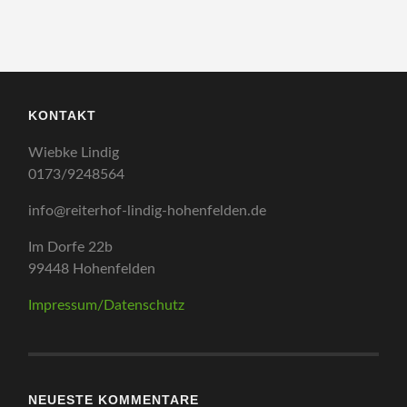
KONTAKT
Wiebke Lindig
0173/9248564
info@reiterhof-lindig-hohenfelden.de
Im Dorfe 22b
99448 Hohenfelden
Impressum/Datenschutz
NEUESTE KOMMENTARE